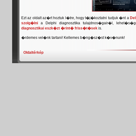
Ezt az oldalt az�rt hoztuk l�tre, hogy t�j�koztatni tudjuk �nt a
Del
szolg�lni
a Delphi diagnosztika tulajdnos�gair�l, lehet�s�
diagnosztikai eszk�zt �rint� friss�t�sek
is.
�rdemes vel�nk tartani! Kellemes b�ng�sz�st k�v�nunk!
Oldaltérkép