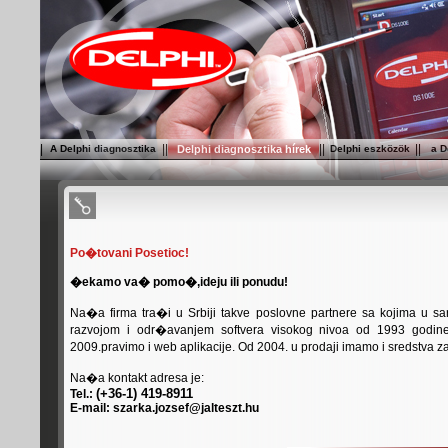
|
|
|
|
|
|
|
A Delphi diagnosztika
Delphi diagnosztika hírek
Delphi eszközök
a D
Po�tovani Posetioc!
�ekamo va� pomo�,ideju ili ponudu!
Na�a firma tra�i u Srbiji takve poslovne partnere sa kojima u s
razvojom i odr�avanjem softvera visokog nivoa od 1993 god
2009.pravimo i web aplikacije. Od 2004. u prodaji imamo i sredstva za
Na�a kontakt adresa je:
(+36-1)
419-8911
Tel.:
E-mail: szarka.jozsef@jalteszt.hu