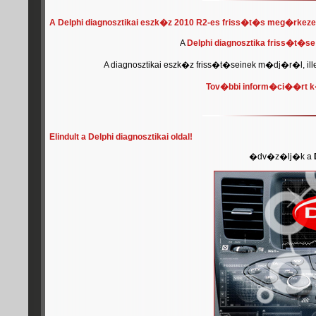
A Delphi diagnosztikai eszk�z 2010 R2-es friss�t�s meg�rkezet
A
Delphi diagnosztika friss�t�se
A diagnosztikai eszk�z friss�t�seinek m�dj�r�l, il
Tov�bbi inform�ci��rt k�
Elindult a Delphi diagnosztikai oldal!
�dv�z�lj�k a