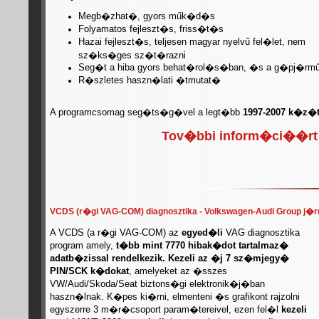
Megb�zhat�, gyors műk�d�s
Folyamatos fejleszt�s, friss�t�s
Hazai fejleszt�s, teljesen magyar nyelvű fel�let, nem
sz�ks�ges sz�t�razni
Seg�t a hiba gyors beha
t�rol�s�ban, �s a g�pj�rm
R�szletes haszn�lati �tmutat�
A programcsomag seg�ts�g�vel a legt�bb
1997-2007 k�z�t
Tov�bbi inform�ci��rt 
VCDS (r�gi VAG-COM) diagnosztika - Volkswagen-Audi Group j�
A VCDS (a r�gi VAG-COM) az
egyed�li
VAG diagnosztika
program amely,
t�bb mint 7770 hibak�dot
tartalmaz�
adatb�zissal rendelkezik. Kezeli az �j 7
sz�mjegy�
PIN/SCK k�dokat
, amelyeket az �sszes
VW/Audi/Skoda/Seat biztons�gi elektronik�j�ban
haszn�lnak. K�pes ki�rni, elmenteni �s grafikont rajzolni
egyszerre 3 m�r�csoport param�tereivel, ezen fel�l
kezeli