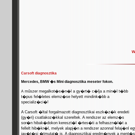
w
Carsoft diagnosztika
Mercedes, BMW �s Mini diagnosztika meseter fokon.
műszer megalkot�s�n�l a gy�rt� c�lja a min�l t�bb
A
t�pus fel�letes elemz�se helyett mindink�bb a
specializ�ci�!
A Carsoft �ltal forgalmazott diagnosztikai eszk�z�k eredeti
(gy�ri) csatlakoz�kkal szereltek. A rendszer az elemz�s
sor�n hibak�dokon kereszt�l �rtes�ti a felhaszn�l�t a
fellelt hib�kr�l, melyek alapj�n a rendszer azonnal felaj�nl eg
jav�t�si �tmutat� is. A diagnosztikai eredm�nyek a ment�s