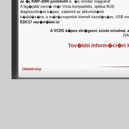
az �j KWP-2000 protokollt
is. �s mindez magyarul!
A leg�jabb verzi� m�r Vista kompatibilis, optikai BUS
diagnosztik�ra k�pes, valamint az akkumul�tor
k�dol�s�ra, a m�r�csoportok kiemelt kezel�s�re, USB me
EDC17 vez�rl�ket is
!
A VCDS k�pes elv�gezni szinte mindnet
(VA
Tov�bbi inform�ci�rt k
Oldaltérkép