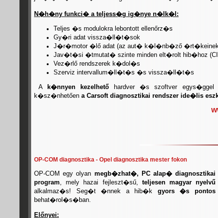
N�h�ny funkci� a teljess�g ig�nye n�lk�l:
Teljes �s modulokra lebontott ellenőrz�s
Gy�ri adat vissza�ll�t�sok
J�r�motor �lő adat (az aut� k�l�nb�ző �rt�keinek 
Jav�t�si �tmutat� szinte minden elt�rolt hib�hoz (CI
Vez�rlő rendszerek k�dol�s
Szerviz intervallum�ll�t�s �s vissza�ll�t�s
A
k�nnyen kezelhető
hardver �s szoftver egys�gge
k�sz�nhetően
a Carsoft diagnosztikai rendszer ide�lis 
w
OP-COM diagnosztika - Opel diagnosztika mester fokon
OP-COM egy olyan
megb�zhat�, PC alap� diagnosztikai
program
, mely hazai fejleszt�sű,
teljesen magyar nyelvű
alkalmaz�s! Seg�t �nnek a hib�k
gyors �s pontos
behat�rol�s�ban.
Előnyei: