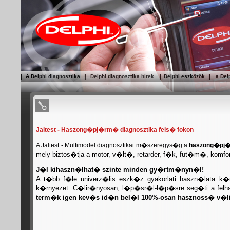
|
|
|
|
|
|
|
A Delphi diagnosztika
Delphi diagnosztika hírek
Delphi eszközök
a Del
Jaltest - Haszong�pj�rm� diagnosztika fels� fokon
A Jaltest - Multimodel diagnosztikai m�szeregys�g a
haszong�pj�
mely biztos�tja a motor, v�lt�, retarder, f�k, fut�m�, kom
J�l kihaszn�lhat� szinte minden gy�rtm�nyn�l!
A t�bb f�le univerz�lis eszk�z gyakorlati haszn�lata k
k�rnyezet. C�lir�nyosan, l�p�sr�l-l�p�sre seg�ti a fel
term�k igen kev�s id�n bel�l 100%-osan hasznoss� v�li